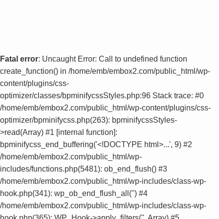
Fatal error
: Uncaught Error: Call to undefined function
create_function() in /home/emb/embox2.com/public_html/wp-
content/plugins/css-
optimizer/classes/bpminifycssStyles.php:96 Stack trace: #0
/home/emb/embox2.com/public_html/wp-content/plugins/css-
optimizer/bpminifycss.php(263): bpminifycssStyles-
>read(Array) #1 [internal function]:
bpminifycss_end_buffering('<!DOCTYPE html>...', 9) #2
/home/emb/embox2.com/public_html/wp-
includes/functions.php(5481): ob_end_flush() #3
/home/emb/embox2.com/public_html/wp-includes/class-wp-
hook.php(341): wp_ob_end_flush_all('') #4
/home/emb/embox2.com/public_html/wp-includes/class-wp-
hook.php(365): WP_Hook->apply_filters('', Array) #5