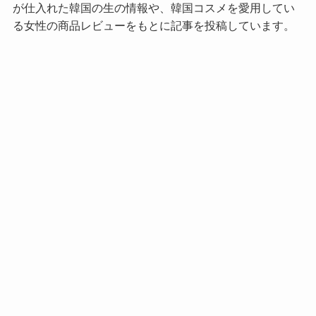
が仕入れた韓国の生の情報や、韓国コスメを愛用してい
る女性の商品レビューをもとに記事を投稿しています。
私が依頼されて執筆したレビュー記事の実績は、
記事作成のお問合せや過去の実績例
をご覧ください。
※姉妹サイト：文系エンジニアが生き残るためのサイト
→
エンジニア向けに特化したサイト
カテゴリー
IT・テクノロジ
キャリア
グルメ