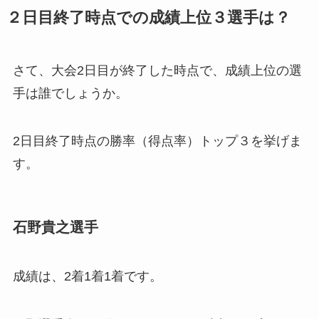
２日目終了時点での成績上位３選手は？
さて、大会2日目が終了した時点で、成績上位の選
手は誰でしょうか。
2日目終了時点の勝率（得点率）トップ３を挙げま
す。
石野貴之選手
成績は、2着1着1着です。