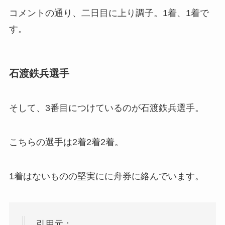
コメントの通り、二日目に上り調子。1着、1着で
す。
石渡鉄兵選手
そして、3番目につけているのが石渡鉄兵選手。
こちらの選手は2着2着2着。
1着はないものの堅実にに舟券に絡んでいます。
引用元：