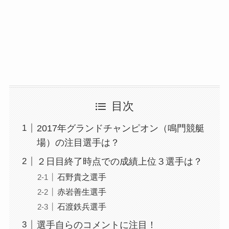
目次
2017年グランドチャンピオン（鳴門競艇
場）の注目選手は？
２日目終了時点での成績上位３選手は？
石野貴之選手
赤岩善生選手
石渡鉄兵選手
選手自らのコメントに注目！