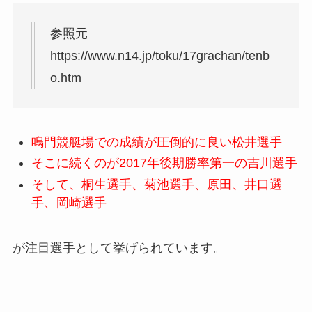
参照元
https://www.n14.jp/toku/17grachan/tenb
o.htm
鳴門競艇場での成績が圧倒的に良い松井選手
そこに続くのが2017年後期勝率第一の吉川選手
そして、桐生選手、菊池選手、原田、井口選
手、岡崎選手
が注目選手として挙げられています。