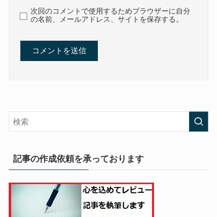
次回のコメントで使用するためブラウザーに自分
の名前、メールアドレス、サイトを保存する。
記事の作成依頼を承っております