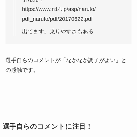
https://www.n14.jp/asp/naruto/
pdf_naruto/pdf/20170622.pdf
出てます。乗りやすさもある
選手自らのコメントが「なかなか調子がよい」と
の感触です。
選手自らのコメントに注目！