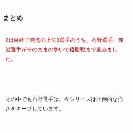
まとめ
2日目終了時点の上位3選手のうち、石野選手、赤
岩選手がそのままの勢いで優勝戦まで進みまし
た。
その中でも石野選手は、今シリーズは圧倒的な強
さをキープしています。