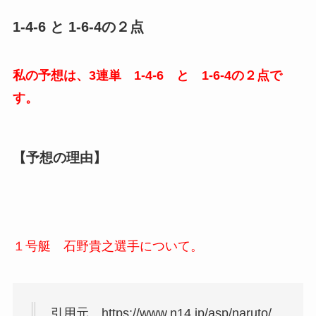
1-4-6 と 1-6-4の２点
私の予想は、3連単 1-4-6 と 1-6-4の２点で
す。
【予想の理由】
１号艇 石野貴之選手について。
引用元 https://www.n14.jp/asp/naruto/