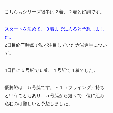
こちらもシリーズ後半は２着、２着と好調です。
スタートを決めて、３着までに入ると予想しまし
た。
2日目終了時点で私が注目していた赤岩選手につい
て。
4日目に５号艇で６着、４号艇で４着でした。
優勝戦は、５号艇です。Ｆ１（フライング）持ち
ということもあり、５号艇から捲りで上位に組み
込むのは難しいと予想しました。