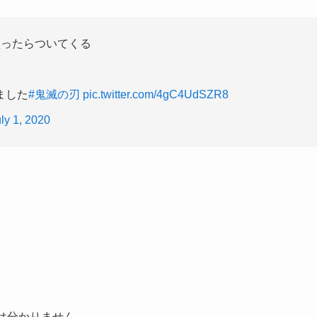
買ったらついてくる
ました
#鬼滅の刃
pic.twitter.com/4gC4UdSZR8
ly 1, 2020
は分かりません。