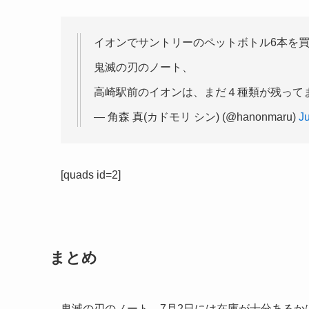
イオンでサントリーのペットボトル6本を
鬼滅の刃のノート、
高崎駅前のイオンは、まだ４種類が残って
— 角森 真(カドモリ シン) (@hanonmaru)
Ju
[quads id=2]
まとめ
鬼滅の刃のノート、7月2日には在庫が十分あるか