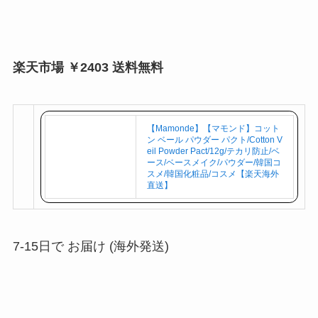
楽天市場 ￥2403 送料無料
【Mamonde】【マモンド】コット
ン ベール パウダー パクト/Cotton V
eil Powder Pact/12g/テカリ防止/ベ
ース/ベースメイク/パウダー/韓国コ
スメ/韓国化粧品/コスメ【楽天海外
直送】
7-15日で お届け (海外発送)