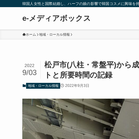
韓国人女性と国際結婚し、ハーフの娘の影響で韓国コスメに興味を
e-メディアボックス
ホーム
地域・ローカル情報
松戸市(八柱・常盤平)から
2022
9/03
トと所要時間の記録
2022年9月3日
地域・ローカル情報