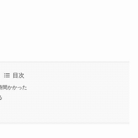
目次
時間かかった
る