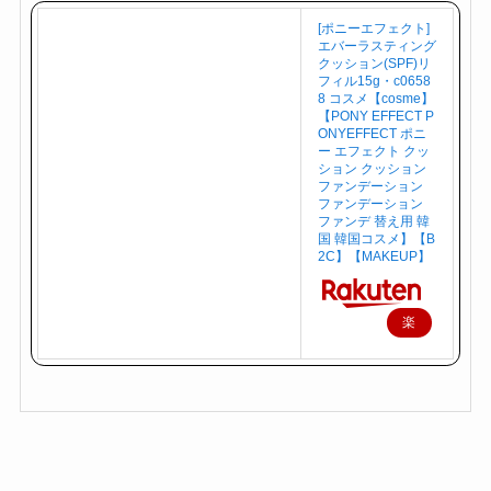
[ポニーエフェクト]
エバーラスティング
クッション(SPF)リ
フィル15g・c0658
8 コスメ【cosme】
【PONY EFFECT P
ONYEFFECT ポニ
ー エフェクト クッ
ション クッション
ファンデーション
ファンデーション
ファンデ 替え用 韓
国 韓国コスメ】【B
2C】【MAKEUP】
楽
天
で
購
入