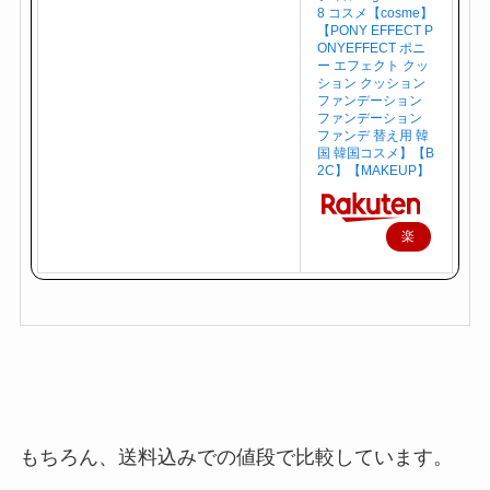
8 コスメ【cosme】
【PONY EFFECT P
ONYEFFECT ポニ
ー エフェクト クッ
ション クッション
ファンデーション
ファンデーション
ファンデ 替え用 韓
国 韓国コスメ】【B
2C】【MAKEUP】
楽
天
で
購
入
もちろん、送料込みでの値段で比較しています。