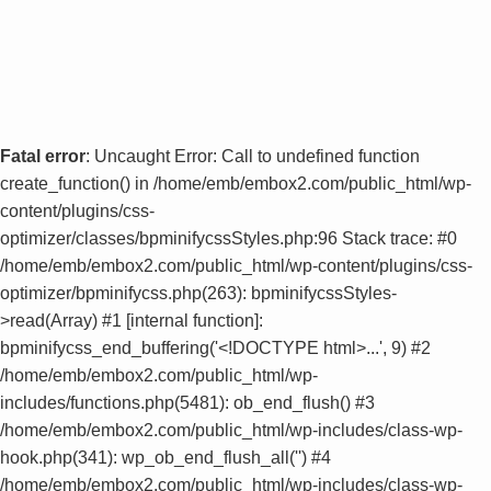
Fatal error
: Uncaught Error: Call to undefined function
create_function() in /home/emb/embox2.com/public_html/wp-
content/plugins/css-
optimizer/classes/bpminifycssStyles.php:96 Stack trace: #0
/home/emb/embox2.com/public_html/wp-content/plugins/css-
optimizer/bpminifycss.php(263): bpminifycssStyles-
>read(Array) #1 [internal function]:
bpminifycss_end_buffering('<!DOCTYPE html>...', 9) #2
/home/emb/embox2.com/public_html/wp-
includes/functions.php(5481): ob_end_flush() #3
/home/emb/embox2.com/public_html/wp-includes/class-wp-
hook.php(341): wp_ob_end_flush_all('') #4
/home/emb/embox2.com/public_html/wp-includes/class-wp-