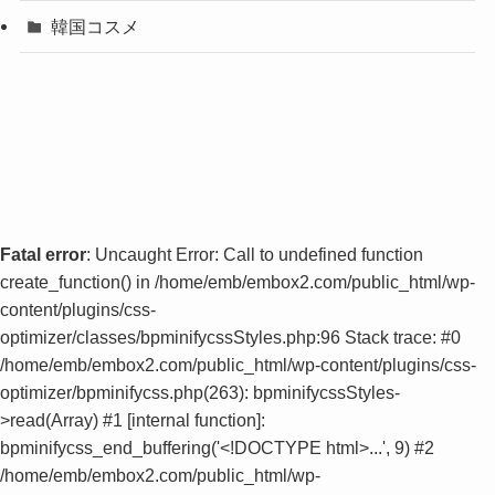
韓国コスメ
Fatal error
: Uncaught Error: Call to undefined function
create_function() in /home/emb/embox2.com/public_html/wp-
content/plugins/css-
optimizer/classes/bpminifycssStyles.php:96 Stack trace: #0
/home/emb/embox2.com/public_html/wp-content/plugins/css-
optimizer/bpminifycss.php(263): bpminifycssStyles-
>read(Array) #1 [internal function]:
bpminifycss_end_buffering('<!DOCTYPE html>...', 9) #2
/home/emb/embox2.com/public_html/wp-