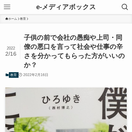
e-メディアボックス
ホーム
教育
子供の前で会社の愚痴や上司・同
僚の悪口を言って社会や仕事の辛
2022
2/16
さを分かってもらった方がいいの
か？
2022年2月16日
教育