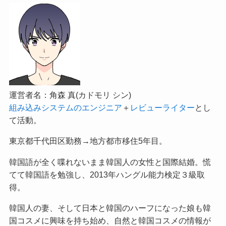
運営者名：角森 真(カドモリ シン)
組み込みシステムのエンジニア
＋
レビューライター
とし
て活動。
東京都千代田区勤務→地方都市移住5年目。
韓国語が全く喋れないまま韓国人の女性と国際結婚。慌
てて韓国語を勉強し、2013年ハングル能力検定３級取
得。
韓国人の妻、そして日本と韓国のハーフになった娘も韓
国コスメに興味を持ち始め、自然と韓国コスメの情報が