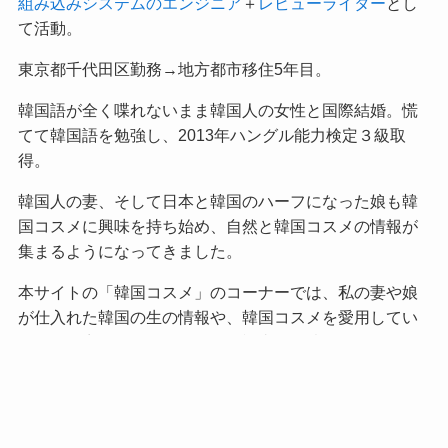
組み込みシステムのエンジニア
＋
レビューライター
とし
て活動。
東京都千代田区勤務→地方都市移住5年目。
韓国語が全く喋れないまま韓国人の女性と国際結婚。慌
てて韓国語を勉強し、2013年ハングル能力検定３級取
得。
韓国人の妻、そして日本と韓国のハーフになった娘も韓
国コスメに興味を持ち始め、自然と韓国コスメの情報が
集まるようになってきました。
本サイトの「韓国コスメ」のコーナーでは、私の妻や娘
が仕入れた韓国の生の情報や、韓国コスメを愛用してい
る女性の商品レビューをもとに記事を投稿しています。
私が依頼されて執筆したレビュー記事の実績は、
記事作成のお問合せや過去の実績例
をご覧ください。