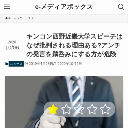
e-メディアボックス
ホーム
ニュース
キンコン西野近畿大学スピーチは
2020
なぜ批判される理由ある?アンチ
10/06
の発言を鵜呑みにする方が危険
2019年4月28日
2020年10月6日
ニュース