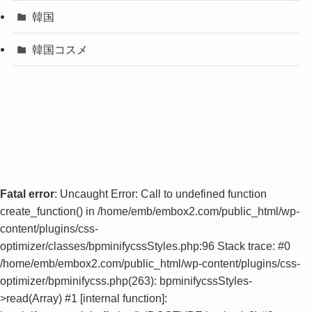
韓国
韓国コスメ
Fatal error
: Uncaught Error: Call to undefined function
create_function() in /home/emb/embox2.com/public_html/wp-
content/plugins/css-
optimizer/classes/bpminifycssStyles.php:96 Stack trace: #0
/home/emb/embox2.com/public_html/wp-content/plugins/css-
optimizer/bpminifycss.php(263): bpminifycssStyles-
>read(Array) #1 [internal function]: