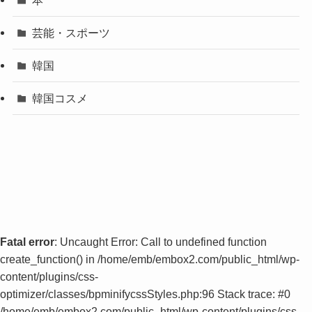
芸能・スポーツ
韓国
韓国コスメ
Fatal error
: Uncaught Error: Call to undefined function
create_function() in /home/emb/embox2.com/public_html/wp-
content/plugins/css-
optimizer/classes/bpminifycssStyles.php:96 Stack trace: #0
/home/emb/embox2.com/public_html/wp-content/plugins/css-