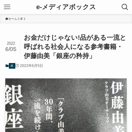
e-メディアボックス
ホーム
本
お金だけじゃない!品がある一流と
2022
呼ばれる社会人になる参考書籍・
6/05
伊藤由美「銀座の矜持」
2022年6月5日
本