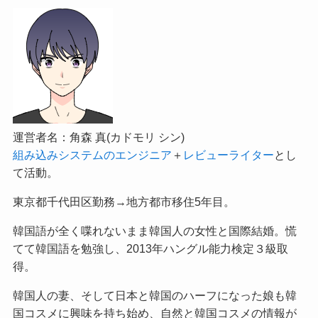
運営者名：角森 真(カドモリ シン)
組み込みシステムのエンジニア
＋
レビューライター
とし
て活動。
東京都千代田区勤務→地方都市移住5年目。
韓国語が全く喋れないまま韓国人の女性と国際結婚。慌
てて韓国語を勉強し、2013年ハングル能力検定３級取
得。
韓国人の妻、そして日本と韓国のハーフになった娘も韓
国コスメに興味を持ち始め、自然と韓国コスメの情報が