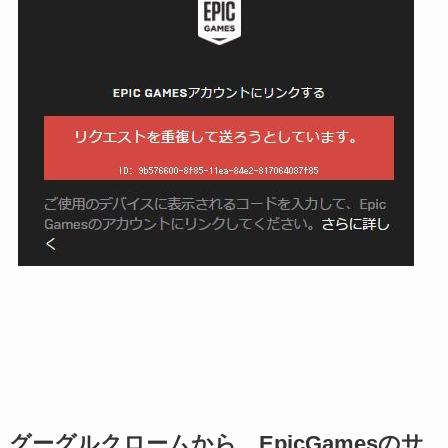
グーグルクロームから、EpicGamesのサ