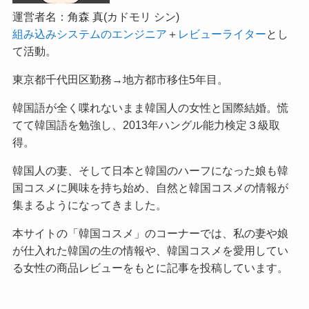
運営者名：角森 真(カドモリ シン)
組み込みシステムのエンジニア
＋
レビューライター
とし
て活動。
東京都千代田区勤務→地方都市移住5年目。
韓国語が全く喋れないまま韓国人の女性と国際結婚。慌
てて韓国語を勉強し、2013年ハングル能力検定３級取
得。
韓国人の妻、そして日本と韓国のハーフになった娘も韓
国コスメに興味を持ち始め、自然と韓国コスメの情報が
集まるようになってきました。
本サイトの「韓国コスメ」のコーナーでは、私の妻や娘
が仕入れた韓国の生の情報や、韓国コスメを愛用してい
る女性の商品レビューをもとに記事を投稿しています。
私が依頼されて執筆したレビュー記事の実績は、