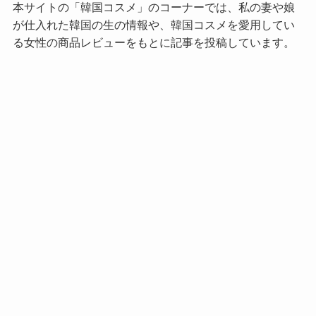
本サイトの「韓国コスメ」のコーナーでは、私の妻や娘
が仕入れた韓国の生の情報や、韓国コスメを愛用してい
る女性の商品レビューをもとに記事を投稿しています。
私が依頼されて執筆したレビュー記事の実績は、
記事作成のお問合せや過去の実績例
をご覧ください。
※姉妹サイト：文系エンジニアが生き残るためのサイト
→
エンジニア向けに特化したサイト
カテゴリー
IT・テクノロジ
キャリア
グルメ